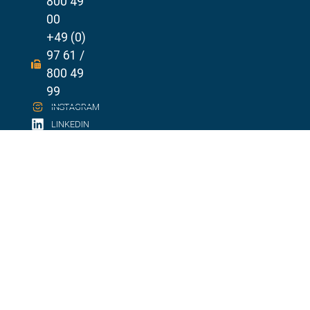
800 49
00
+49 (0)
97 61 /
800 49
99
INSTAGRAM
LINKEDIN
FERNWARTUN
G
HINWEISGEBE
RSYSTEM
IMPRESSUM
DATENSCHUT
ZERKLÄRUNG
DESIGN BY
BIBERUX